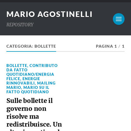
MARIO AGOSTINELLI
REPOSITORY
CATEGORIA:
BOLLETTE
PAGINA 1
/
1
BOLLETTE
,
CONTRIBUTO
DA FATTO
QUOTIDIANO/ENERGIA
FELICE
,
ENERGIE
RINNOVABILI
,
MAILING
MARIO
,
MARIO SU IL
FATTO QUOTIDIANO
Sulle bollette il
governo non
risolve ma
redistribuisce. Un