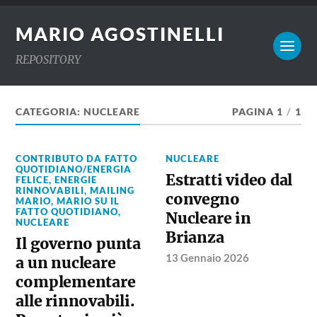
MARIO AGOSTINELLI
REPOSITORY
CATEGORIA:
NUCLEARE
PAGINA 1
/
1
CONTRIBUTO DA FATTO
NUCLEARE
QUOTIDIANO/ENERGIA
Estratti video dal
FELICE
,
ENERGIE
RINNOVABILI
,
MAILING
convegno
MARIO
,
MARIO SU IL
FATTO QUOTIDIANO
,
Nucleare in
NUCLEARE
Brianza
Il governo punta
13 Gennaio 2026
a un nucleare
complementare
alle rinnovabili.