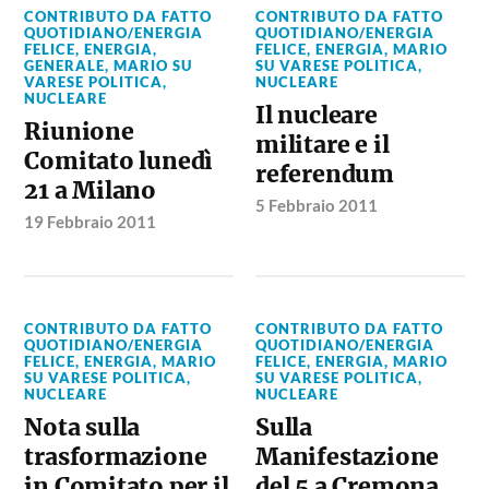
CONTRIBUTO DA FATTO
CONTRIBUTO DA FATTO
QUOTIDIANO/ENERGIA
QUOTIDIANO/ENERGIA
FELICE
,
ENERGIA
,
FELICE
,
ENERGIA
,
MARIO
GENERALE
,
MARIO SU
SU VARESE POLITICA
,
VARESE POLITICA
,
NUCLEARE
NUCLEARE
Il nucleare
Riunione
militare e il
Comitato lunedì
referendum
21 a Milano
5 Febbraio 2011
19 Febbraio 2011
CONTRIBUTO DA FATTO
CONTRIBUTO DA FATTO
QUOTIDIANO/ENERGIA
QUOTIDIANO/ENERGIA
FELICE
,
ENERGIA
,
MARIO
FELICE
,
ENERGIA
,
MARIO
SU VARESE POLITICA
,
SU VARESE POLITICA
,
NUCLEARE
NUCLEARE
Nota sulla
Sulla
trasformazione
Manifestazione
in Comitato per il
del 5 a Cremona