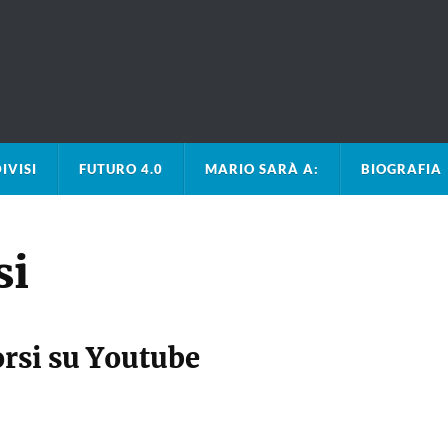
IVISI
FUTURO 4.0
MARIO SARÀ A:
BIOGRAFIA
si
orsi su Youtube