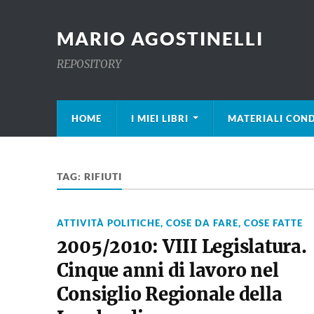
MARIO AGOSTINELLI
REPOSITORY
HOME
I MIEI LIBRI
MATERIALI COND
TAG:
RIFIUTI
ATTIVITÀ POLITICHE
,
COSE DA FARE
,
COSE FATTE
2005/2010: VIII Legislatura.
Cinque anni di lavoro nel
Consiglio Regionale della