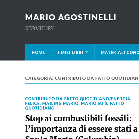
MARIO AGOSTINELLI
REPOSITORY
HOME
I MIEI LIBRI
MATERIALI COND
CATEGORIA:
CONTRIBUTO DA FATTO QUOTIDIAN
CONTRIBUTO DA FATTO QUOTIDIANO/ENERGIA
FELICE
,
MAILING MARIO
,
MARIO SU IL FATTO
QUOTIDIANO
Stop ai combustibili fossili:
l’importanza di essere stati a