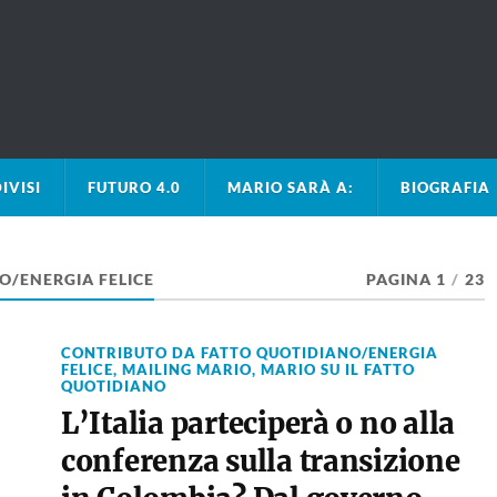
IVISI
FUTURO 4.0
MARIO SARÀ A:
BIOGRAFIA
O/ENERGIA FELICE
PAGINA 1
/
23
CONTRIBUTO DA FATTO QUOTIDIANO/ENERGIA
FELICE
,
MAILING MARIO
,
MARIO SU IL FATTO
QUOTIDIANO
L’Italia parteciperà o no alla
conferenza sulla transizione