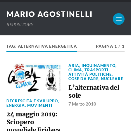
MARIO AGOSTINELLI
REPOSITORY
TAG:
ALTERNATIVA ENERGETICA
PAGINA 1
/
1
ARIA, INQUINAMENTO,
CLIMA, TRASPORTI
,
ATTIVITÀ POLITICHE
,
COSE DA FARE
,
NUCLEARE
L’alternativa del
sole
DECRESCITA E SVILUPPO
,
7 Marzo 2010
ENERGIA
,
MOVIMENTI
24 maggio 2019:
Sciopero
mondiale Fridays