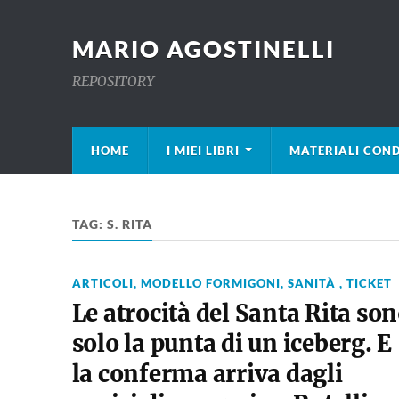
MARIO AGOSTINELLI
REPOSITORY
HOME
I MIEI LIBRI
MATERIALI COND
TAG:
S. RITA
ARTICOLI
,
MODELLO FORMIGONI
,
SANITÀ , TICKET
Le atrocità del Santa Rita so
solo la punta di un iceberg. E
la conferma arriva dagli