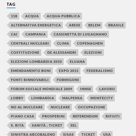
TAG
118
ACQUA
ACQUA PUBBLICA
ALTERNATIVA ENERGETICA
ARESE
BELEM
BRASILE
CAI
CAMPANIA
CASSINETTA DI LUGAGNANO
CENTRALI NUCLEARI
CLIMA
COPENAGHEN
COSTITUZIONE
DE ALESSANDRI
ELEZIONI
ELEZIONI LOMBARDIA 2010
ELUANA
EMENDAMENTO BONI
EXPO 2015
FEDERALISMO
FONTI RINNOVABILI
FORMIGONI
FORUM SOCIALE MONDIALE 2009
INNSE
LAVORO
LOBBY
LOMBARDIA
MALPENSA
MONTECITY
NO AL NUCLEARE
NUCLEARE
OCCUPAZIONE
PIANO CASA
PROSPERINI
REFERENDUM
RIFIUTI
S. RITA
SANITÀ , TICKET
SEL
SINISTRA ARCOBALENO
SISAS
TICKET
USA