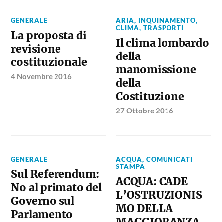
GENERALE
ARIA, INQUINAMENTO,
CLIMA, TRASPORTI
La proposta di
Il clima lombardo
revisione
della
costituzionale
manomissione
4 Novembre 2016
della
Costituzione
27 Ottobre 2016
GENERALE
ACQUA
,
COMUNICATI
STAMPA
Sul Referendum:
ACQUA: CADE
No al primato del
L’OSTRUZIONIS
Governo sul
MO DELLA
Parlamento
MAGGIORANZA,