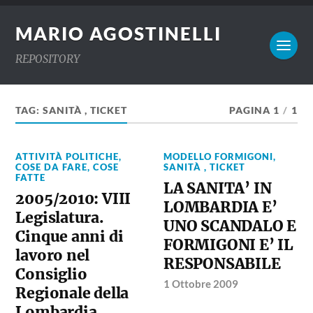
MARIO AGOSTINELLI
REPOSITORY
TAG:
SANITÀ , TICKET
PAGINA 1
/
1
ATTIVITÀ POLITICHE
,
MODELLO FORMIGONI
,
COSE DA FARE
,
COSE
SANITÀ , TICKET
FATTE
LA SANITA’ IN
2005/2010: VIII
LOMBARDIA E’
Legislatura.
UNO SCANDALO E
Cinque anni di
FORMIGONI E’ IL
lavoro nel
RESPONSABILE
Consiglio
1 Ottobre 2009
Regionale della
Lombardia