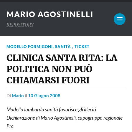
MARIO AGOSTINELLI
REPOSITORY
MODELLO FORMIGONI
,
SANITÀ , TICKET
CLINICA SANTA RITA: LA
POLITICA NON PUÒ
CHIAMARSI FUORI
di
Mario
il
10 Giugno 2008
Modello lombardo sanità favorisce gli illeciti
Dichiarazione di Mario Agostinelli, capogruppo regionale
Prc