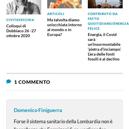
ARTICOLI
CONTRIBUTO DA
FATTO
Ma talvolta diamo
CIVITAVECCHIA
QUOTIDIANO/ENERGIA
un’occhiata intorno
Colloqui di
FELICE
al mondo o in
Dobbiaco 26 -27
Europa?
Energia, il Covid
ottobre 2020
sarà
un’insormontabile
‘pietra d’inciampo’.
L’era delle fonti
fossili è al declino
1 COMMENTO
Domenico Finiguerra
Forse il sistema sanitario della Lombardia non è