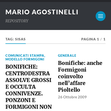
MARIO AGOSTINELLI
REPOSITORY
TAG:
SISAS
PAGINA 1
/
1
COMUNICATI STAMPA
,
GENERALE
MODELLO FORMIGONI
Bonifiche: anche
BONIFICHE:
Formigoni
CENTRODESTRA
coinvolto
ASSOLVE GROSSI
nell’affare
E OCCULTA
Pioltello
CONNIVENZE.
26 Ottobre 2009
PONZONI E
FORMIGONI NON