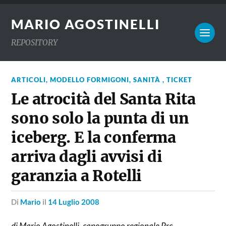
MARIO AGOSTINELLI
REPOSITORY
ARTICOLI
,
MODELLO FORMIGONI
,
SANITÀ , TICKET
Le atrocità del Santa Rita
sono solo la punta di un
iceberg. E la conferma
arriva dagli avvisi di
garanzia a Rotelli
di
Mario
il
14 Luglio 2008
di Mario Agostinelli, capogruppo regionale Prc