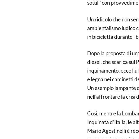
sottili’ con provvedimen
Un ridicolo che non sem
ambientalismo ludico ch
in bicicletta durante i 
Dopo la proposta di una
diesel, che scarica sul 
inquinamento, ecco l’ul
e legna nei caminetti de
Un esempio lampante di
nell’affrontare la crisi
Così, mentre la Lombard
Inquinata d’Italia, le a
Mario Agostinelli è re