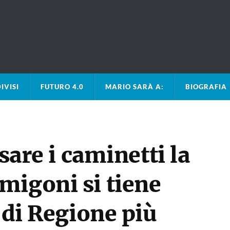
IVISI
FUTURO 4.0
MARIO SARÀ A:
BIOGRAFIA
usare i caminetti la
migoni si tiene
 di Regione più