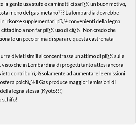
e la gente usa stufe e caminetti ci sarï¿½ un buon motivo,
 costa meno del gas-metano??? La lombardia dovrebbe
adini risorse supplementari piï¿½ convenienti della legna
l cittadino a non far piï¿½ uso di ciï¿½! Non credo che
gionato un poco prima di sparare questa castronata
urre divieti simili si concentrasse un attimo di piï¿½ sulle
, visto che in Lombardina di progetti tanto attesi ancora
divieto contribuirï¿½ solamente ad aumentare le emissioni
sfera poichï¿½ il Gas produce maggiori emissioni di
della legna stessa (Kyoto!!!)
o schifo!