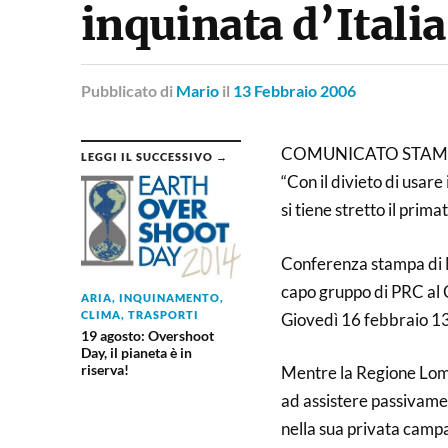
inquinata d’Italia
Pubblicato
di
Mario
il
13 Febbraio 2006
COMUNICATO STAM
LEGGI IL SUCCESSIVO →
“Con il divieto di usar
si tiene stretto il prima
Conferenza stampa di M
capo gruppo di PRC al 
ARIA, INQUINAMENTO,
CLIMA, TRASPORTI
Giovedì 16 febbraio 
19 agosto: Overshoot
Day, il pianeta è in
riserva!
Mentre la Regione Lomb
ad assistere passivamen
nella sua privata camp