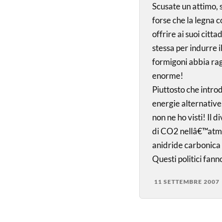
Scusate un attimo, s
forse che la legna
offrire ai suoi citt
stessa per indurre i
formigoni abbia ra
enorme!
Piuttosto che introd
energie alternative
non ne ho visti! Il 
di CO2 nellâ€™atmo
anidride carbonica 
Questi politici fann
11 SETTEMBRE 2007