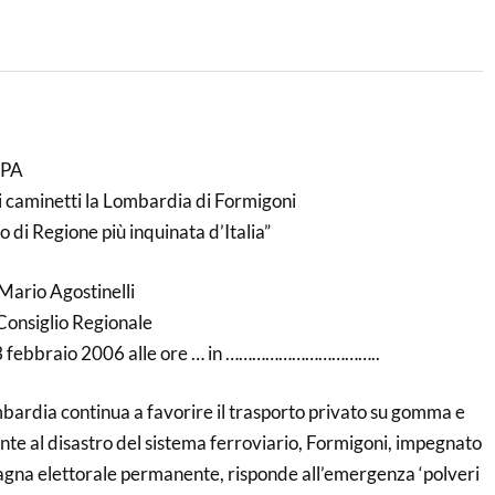
PA
e i caminetti la Lombardia di Formigoni
to di Regione più inquinata d’Italia”
ario Agostinelli
Consiglio Regionale
13 febbraio 2006 alle ore … in ……………………………..
ardia continua a favorire il trasporto privato su gomma e
te al disastro del sistema ferroviario, Formigoni, impegnato
agna elettorale permanente, risponde all’emergenza ‘polveri