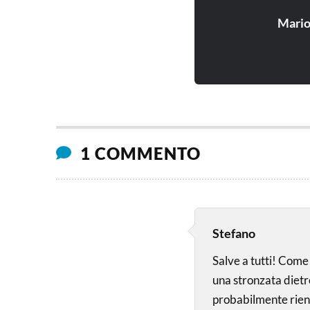
Mari
1 COMMENTO
Stefano
Salve a tutti! Come 
una stronzata dietro
probabilmente rient