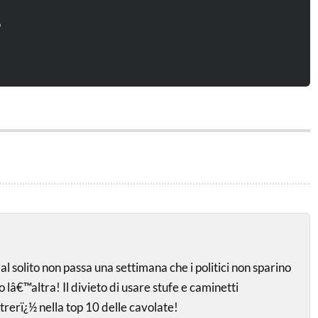
o
al solito non passa una settimana che i politici non sparino
 lâ€™altra! Il divieto di usare stufe e caminetti
rerï¿½ nella top 10 delle cavolate!