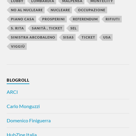
LOBBY
LOMBARDIA
MALPENSA
MONTECITY
NO AL NUCLEARE
NUCLEARE
OCCUPAZIONE
PIANO CASA
PROSPERINI
REFERENDUM
RIFIUTI
S. RITA
SANITÀ , TICKET
SEL
SINISTRA ARCOBALENO
SISAS
TICKET
USA
VIGGIÙ
BLOGROLL
ARCI
Carlo Monguzzi
Domenico Finiguerra
HubZine Italia