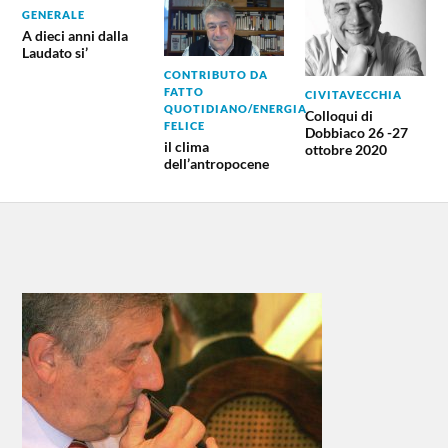
GENERALE
A dieci anni dalla
Laudato si’
CONTRIBUTO DA
FATTO
CIVITAVECCHIA
QUOTIDIANO/ENERGIA
Colloqui di
FELICE
Dobbiaco 26 -27
il clima
ottobre 2020
dell’antropocene