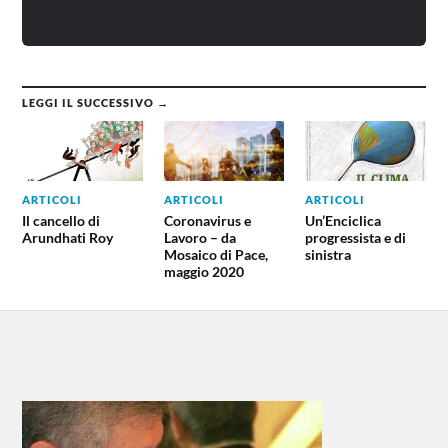
LEGGI IL SUCCESSIVO →
ARTICOLI
ARTICOLI
ARTICOLI
Il cancello di
Coronavirus e
Un’Enciclica
Arundhati Roy
Lavoro – da
progressista e di
Mosaico di Pace,
sinistra
maggio 2020