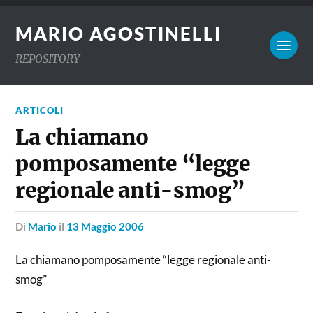
MARIO AGOSTINELLI
REPOSITORY
ARTICOLI
La chiamano
pomposamente “legge
regionale anti-smog”
di
Mario
il
13 Maggio 2006
La chiamano pomposamente “legge regionale anti-
smog”