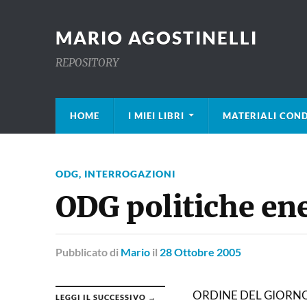
MARIO AGOSTINELLI
REPOSITORY
HOME
I MIEI LIBRI
MATERIALI COND
ODG, INTERROGAZIONI
ODG politiche ene
Pubblicato
di
Mario
il
28 Ottobre 2005
ORDINE DEL GIORNO
LEGGI IL SUCCESSIVO →