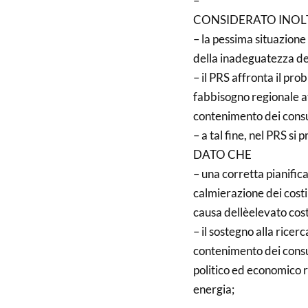
–
CONSIDERATO INOL
– la pessima situazione
della inadeguatezza de
– il PRS affronta il pr
fabbisogno regionale a
contenimento dei cons
– a tal fine, nel PRS si
DATO CHE
– una corretta pianific
calmierazione dei costi 
causa dellèelevato cost
– il sostegno alla ricer
contenimento dei consu
politico ed economico r
energia;