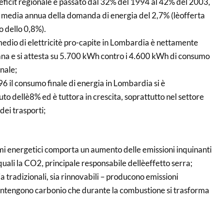
eficit regionale è passato dal 32% del 1994 al 42% del 2003,
ta media annua della domanda di energia del 2,7% (lèofferta
o dello 0,8%).
medio di elettricitè pro-capite in Lombardia è nettamente
iana e si attesta su 5.700 kWh contro i 4.600 kWh di consumo
nale;
 il consumo finale di energia in Lombardia si è
to dellè8% ed è tuttora in crescita, soprattutto nel settore
dei trasporti;
i energetici comporta un aumento delle emissioni inquinanti
quali la CO2, principale responsabile dellèeffetto serra;
sia tradizionali, sia rinnovabili – producono emissioni
ontengono carbonio che durante la combustione si trasforma