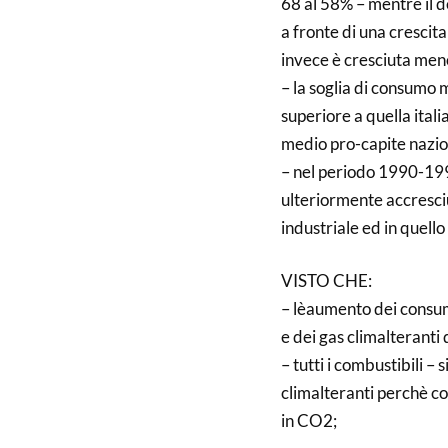
68 al 58% – mentre il d
a fronte di una cresci
invece è cresciuta men
– la soglia di consumo 
superiore a quella ital
medio pro-capite nazio
– nel periodo 1990-1996
ulteriormente accresciu
industriale ed in quello 
VISTO CHE:
– lèaumento dei consum
e dei gas climalteranti 
– tutti i combustibili – 
climalteranti perchè c
in CO2;