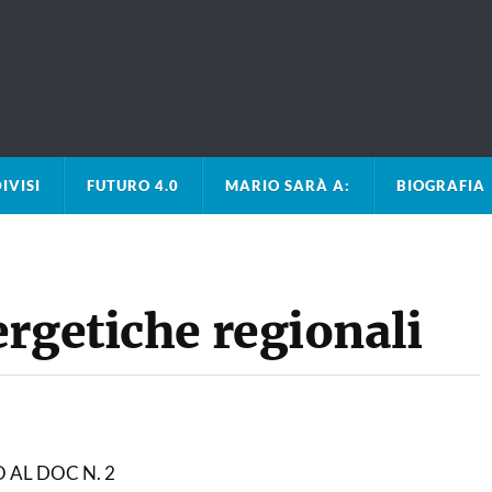
IVISI
FUTURO 4.0
MARIO SARÀ A:
BIOGRAFIA
rgetiche regionali
 AL DOC N. 2