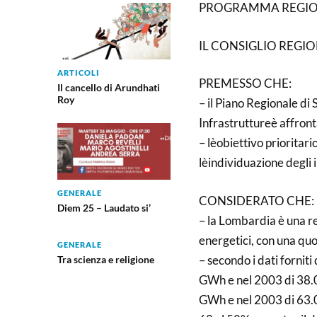
PROGRAMMA REGIONA
IL CONSIGLIO REGI
ARTICOLI
PREMESSO CHE:
Il cancello di Arundhati
Roy
– il Piano Regionale di
Infrastruttureè affront
– lèobiettivo prioritar
lèindividuazione degli
GENERALE
CONSIDERATO CHE:
Diem 25 – Laudato si’
– la Lombardia è una re
energetici, con una quo
GENERALE
– secondo i dati fornit
Tra scienza e religione
GWh e nel 2003 di 38.0
GWh e nel 2003 di 63.09