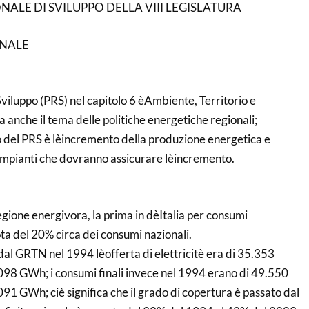
LE DI SVILUPPO DELLA VIII LEGISLATURA
ONALE
 Sviluppo (PRS) nel capitolo 6 èAmbiente, Territorio e
a anche il tema delle politiche energetiche regionali;
io del PRS è lèincremento della produzione energetica e
 impianti che dovranno assicurare lèincremento.
gione energivora, la prima in dèItalia per consumi
ta del 20% circa dei consumi nazionali.
i dal GRTN nel 1994 lèofferta di elettricitè era di 35.353
98 GWh; i consumi finali invece nel 1994 erano di 49.550
1 GWh; ciè significa che il grado di copertura è passato dal