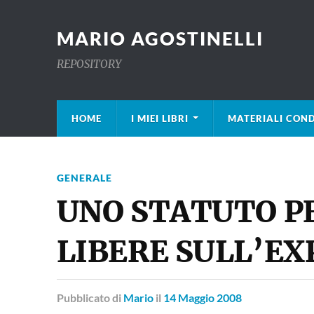
MARIO AGOSTINELLI
REPOSITORY
HOME
I MIEI LIBRI
MATERIALI COND
GENERALE
UNO STATUTO P
LIBERE SULL’EX
Pubblicato
di
Mario
il
14 Maggio 2008