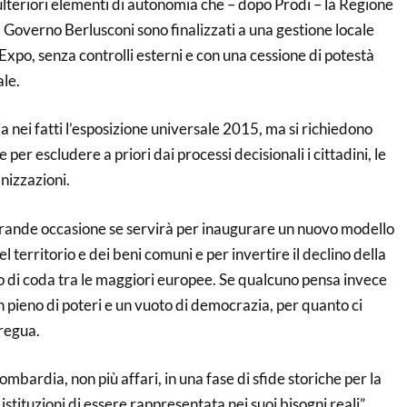
ulteriori elementi di autonomia che – dopo Prodi – la Regione
Governo Berlusconi sono finalizzati a una gestione locale
’Expo, senza controlli esterni e con una cessione di potestà
le.
a nei fatti l’esposizione universale 2015, ma si richiedono
 per escludere a priori dai processi decisionali i cittadini, le
nizzazioni.
rande occasione se servirà per inaugurare un nuovo modello
el territorio e dei beni comuni e per invertire il declino della
o di coda tra le maggiori europee. Se qualcuno pensa invece
un pieno di poteri e un vuoto di democrazia, per quanto ci
regua.
Lombardia, non più affari, in una fase di sfide storiche per la
 istituzioni di essere rappresentata nei suoi bisogni reali”.