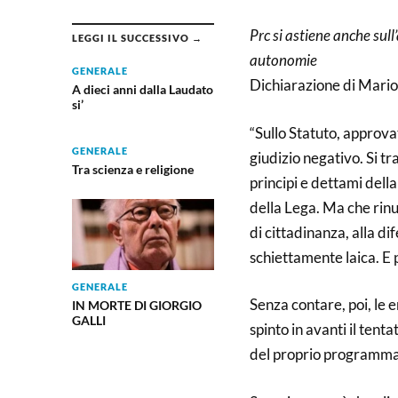
Prc si astiene anche sul
LEGGI IL SUCCESSIVO →
autonomie
GENERALE
Dichiarazione di Mario
A dieci anni dalla Laudato
si’
“Sullo Statuto, approvat
GENERALE
giudizio negativo. Si t
Tra scienza e religione
principi e dettami dell
della Lega. Ma che rinun
di cittadinanza, alla d
schiettamente laica. E 
GENERALE
Senza contare, poi, le 
IN MORTE DI GIORGIO
GALLI
spinto in avanti il tent
del proprio programma