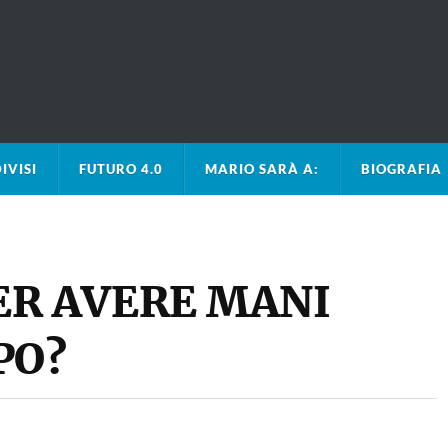
IVISI
FUTURO 4.0
MARIO SARÀ A:
BIOGRAFIA
ER AVERE MANI
PO?