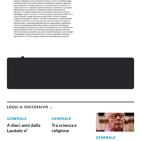
LEGGI IL SUCCESSIVO →
GENERALE
GENERALE
A dieci anni dalla
Tra scienza e
Laudato si’
religione
GENERALE