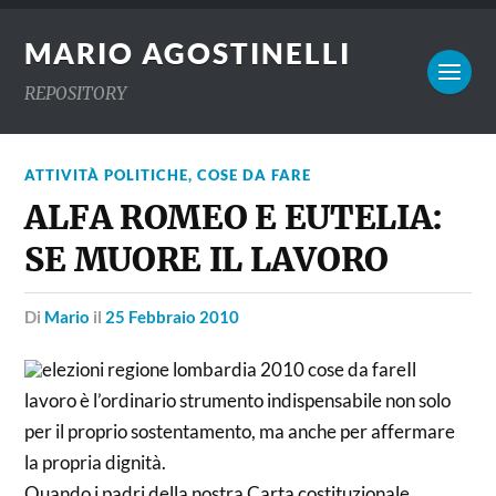
MARIO AGOSTINELLI
REPOSITORY
ATTIVITÀ POLITICHE
,
COSE DA FARE
ALFA ROMEO E EUTELIA:
SE MUORE IL LAVORO
di
Mario
il
25 Febbraio 2010
Il
lavoro è l’ordinario strumento indispensabile non solo
per il proprio sostentamento, ma anche per affermare
la propria dignità.
Quando i padri della nostra Carta costituzionale