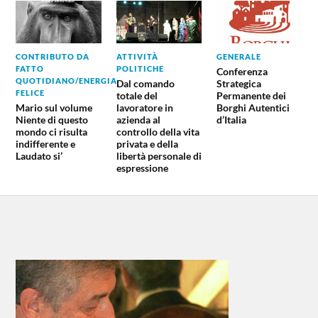
CONTRIBUTO DA
ATTIVITÀ
GENERALE
FATTO
POLITICHE
Conferenza
QUOTIDIANO/ENERGIA
Dal comando
Strategica
FELICE
totale del
Permanente dei
Mario sul volume
lavoratore in
Borghi Autentici
Niente di questo
azienda al
d’Italia
mondo ci risulta
controllo della vita
indifferente e
privata e della
Laudato si’
libertà personale di
espressione