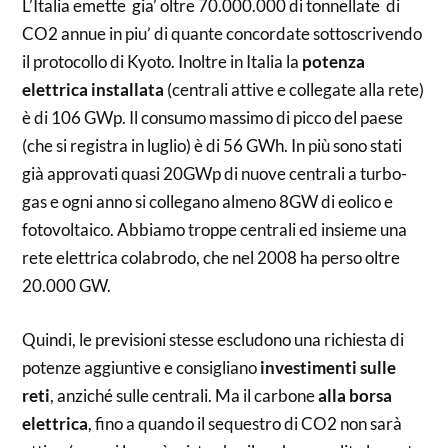
L’Italia emette gia’ oltre 70.000.000 di tonnellate di
CO2 annue in piu’ di quante concordate sottoscrivendo
il protocollo di Kyoto. Inoltre in Italia la
potenza
elettrica installata
(centrali attive e collegate alla rete)
è di 106 GWp. Il consumo massimo di picco del paese
(che si registra in luglio) è di 56 GWh. In più sono stati
già approvati quasi 20GWp di nuove centrali a turbo-
gas e ogni anno si collegano almeno 8GW di eolico e
fotovoltaico. Abbiamo troppe centrali ed insieme una
rete elettrica colabrodo, che nel 2008 ha perso oltre
20.000 GW.
Quindi, le previsioni stesse escludono una richiesta di
potenze aggiuntive e consigliano
investimenti sulle
reti
, anziché sulle centrali. Ma il carbone
alla borsa
elettrica
, fino a quando il sequestro di CO2 non sarà