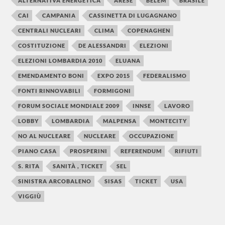
ALTERNATIVA ENERGETICA
ARESE
BELEM
BRASILE
CAI
CAMPANIA
CASSINETTA DI LUGAGNANO
CENTRALI NUCLEARI
CLIMA
COPENAGHEN
COSTITUZIONE
DE ALESSANDRI
ELEZIONI
ELEZIONI LOMBARDIA 2010
ELUANA
EMENDAMENTO BONI
EXPO 2015
FEDERALISMO
FONTI RINNOVABILI
FORMIGONI
FORUM SOCIALE MONDIALE 2009
INNSE
LAVORO
LOBBY
LOMBARDIA
MALPENSA
MONTECITY
NO AL NUCLEARE
NUCLEARE
OCCUPAZIONE
PIANO CASA
PROSPERINI
REFERENDUM
RIFIUTI
S. RITA
SANITÀ , TICKET
SEL
SINISTRA ARCOBALENO
SISAS
TICKET
USA
VIGGIÙ