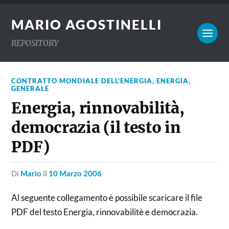
MARIO AGOSTINELLI
REPOSITORY
CONTRATTO MONDIALE DELL'ENERGIA
,
ENERGIA
,
GENERALE
Energia, rinnovabilità,
democrazia (il testo in
PDF)
di
Mario
il
10 Marzo 2006
Al seguente collegamento è possibile scaricare il file
PDF del testo Energia, rinnovabilitè e democrazia.