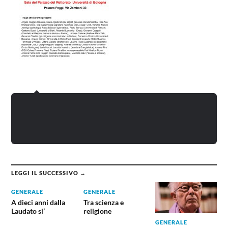
LEGGI IL SUCCESSIVO →
GENERALE
GENERALE
A dieci anni dalla
Tra scienza e
Laudato si’
religione
GENERALE