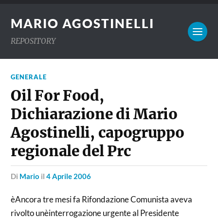
MARIO AGOSTINELLI
REPOSITORY
GENERALE
Oil For Food,
Dichiarazione di Mario
Agostinelli, capogruppo
regionale del Prc
di
Mario
il
4 Aprile 2006
èAncora tre mesi fa Rifondazione Comunista aveva
rivolto unèinterrogazione urgente al Presidente