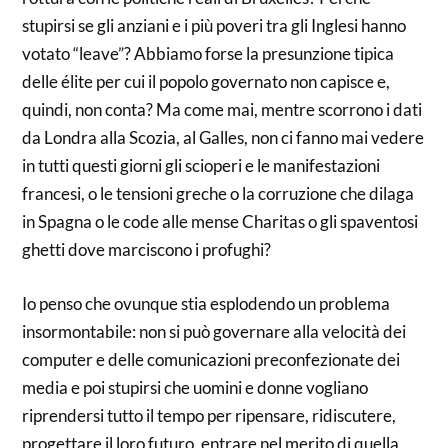
stupirsi se gli anziani e i più poveri tra gli Inglesi hanno
votato “leave”? Abbiamo forse la presunzione tipica
delle élite per cui il popolo governato non capisce e,
quindi, non conta? Ma come mai, mentre scorrono i dati
da Londra alla Scozia, al Galles, non ci fanno mai vedere
in tutti questi giorni gli scioperi e le manifestazioni
francesi, o le tensioni greche o la corruzione che dilaga
in Spagna o le code alle mense Charitas o gli spaventosi
ghetti dove marciscono i profughi?
Io penso che ovunque stia esplodendo un problema
insormontabile: non si può governare alla velocità dei
computer e delle comunicazioni preconfezionate dei
media e poi stupirsi che uomini e donne vogliano
riprendersi tutto il tempo per ripensare, ridiscutere,
progettare il loro futuro, entrare nel merito di quella