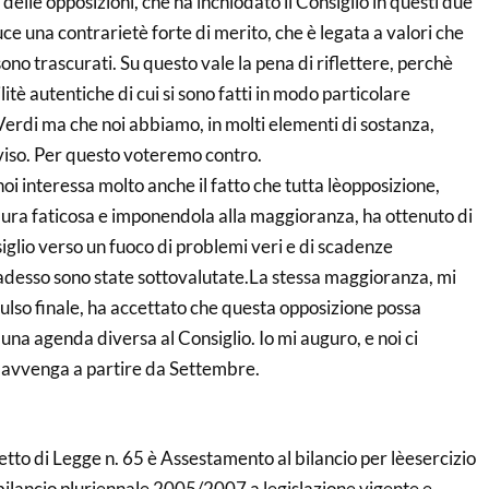
delle opposizioni, che ha inchiodato il Consiglio in questi due
luce una contrarietè forte di merito, che è legata a valori che
sono trascurati. Su questo vale la pena di riflettere, perchè
tè autentiche di cui si sono fatti in modo particolare
i Verdi ma che noi abbiamo, in molti elementi di sostanza,
iso. Per questo voteremo contro.
oi interessa molto anche il fatto che tutta lèopposizione,
ra faticosa e imponendola alla maggioranza, ha ottenuto di
siglio verso un fuoco di problemi veri e di scadenze
desso sono state sottovalutate.La stessa maggioranza, mi
lso finale, ha accettato che questa opposizione possa
na agenda diversa al Consiglio. Io mi auguro, e noi ci
 avvenga a partire da Settembre.
tto di Legge n. 65 è Assestamento al bilancio per lèesercizio
bilancio pluriennale 2005/2007 a legislazione vigente e