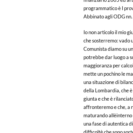
programmatico è I prov
Abbinato agli ODG nn.
Io non articolo il mio 
che sosterremo: vado un
Comunista diamo su un 
potrebbe dar luogo a s
maggioranza per calcoli
mette un pochino le ma
una situazione di bilanc
della Lombardia, che è
giunta e che è rilancia
affronteremo e che, a no
maturando allèinterno 
una fase di autentica di
difficoltè che sono sort