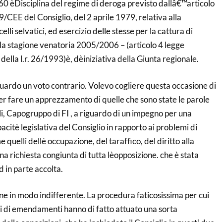
60 èDisciplina del regime di deroga previsto dallâ€™articolo
9/CEE del Consiglio, del 2 aprile 1979, relativa alla
lli selvatici, ed esercizio delle stesse per la cattura di
 la stagione venatoria 2005/2006 – (articolo 4 legge
ella l.r. 26/1993)è, dèiniziativa della Giunta regionale.
uardo un voto contrario. Volevo cogliere questa occasione di
er fare un apprezzamento di quelle che sono state le parole
i, Capogruppo di FI , a riguardo di un impegno per una
acitè legislativa del Consiglio in rapporto ai problemi di
quelli dellè occupazione, del taraffico, del diritto alla
na richiesta congiunta di tutta lèopposizione. che è stata
in parte accolta.
ene in modo indifferente. La procedura faticosissima per cui
oni di emendamenti hanno di fatto attuato una sorta