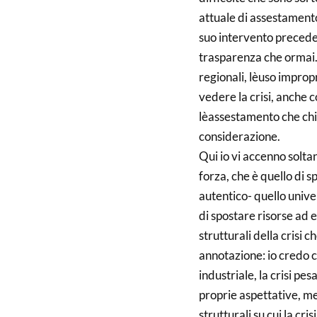
attuale di assestamento
suo intervento precede
trasparenza che ormai. 
regionali, lèuso impropr
vedere la crisi, anche c
lèassestamento che chi
considerazione.
Qui io vi accenno solt
forza, che è quello di s
autentico- quello univer
di spostare risorse ad 
strutturali della crisi
annotazione: io credo ch
industriale, la crisi p
proprie aspettative, me
strutturali su cui la cr