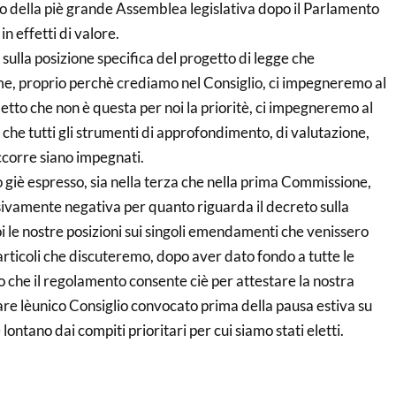
uolo della piè grande Assemblea legislativa dopo il Parlamento
n effetti di valore.
 sulla posizione specifica del progetto di legge che
e, proprio perchè crediamo nel Consiglio, ci impegneremo al
tto che non è questa per noi la prioritè, ci impegneremo al
he tutti gli strumenti di approfondimento, di valutazione,
ccorre siano impegnati.
 giè espresso, sia nella terza che nella prima Commissione,
ivamente negativa per quanto riguarda il decreto sulla
i le nostre posizioni sui singoli emendamenti che venissero
 articoli che discuteremo, dopo aver dato fondo a tutte le
o che il regolamento consente ciè per attestare la nostra
re lèunico Consiglio convocato prima della pausa estiva su
ontano dai compiti prioritari per cui siamo stati eletti.