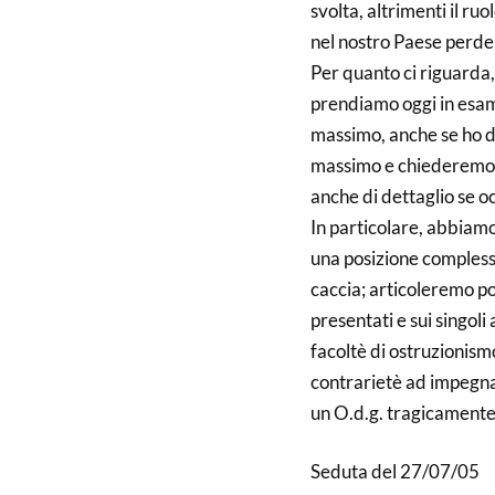
svolta, altrimenti il r
nel nostro Paese perde i
Per quanto ci riguarda,
prendiamo oggi in esam
massimo, anche se ho de
massimo e chiederemo c
anche di dettaglio se o
In particolare, abbiamo
una posizione compless
caccia; articoleremo po
presentati e sui singoli
facoltè di ostruzionism
contrarietè ad impegna
un O.d.g. tragicamente l
Seduta del 27/07/05