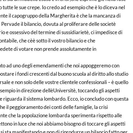
 tutte le sue crepe. Io credo ad esempio che è lo diceva nel
nte il capogruppo della Margherita è che la mancanza di
Pervade il bilancio, dovuta al proliferare delle societè
io e ossessivo del termine di sussidiarietè, ci impedisce di
ontabile, che cèè sotto il vostro bilancio e che
edete di votare non prende assolutamente in
anto ad uno degli emendamenti che noi appoggeremo con
postare i fondi crescenti dal buono scuola al diritto allo studio
sale e non solo delle vostre clientele confessionali – è quello
esempio in direzione dellèUniversitè, toccando gli aspetti
 che riguarda il sistema lombardo. Ecco, io concludo con questa
e il peggioramento dei conti delle famiglie, la crisi
esante che la popolazione lombarda sperimenta rispetto alle
ttono in luce che noi abbiamo bisogno di toccare gli aspetti
isi si sta manifestando e non di riprodurre un bilancio fatto per