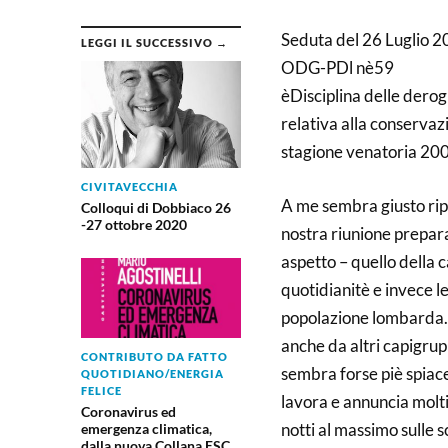
Seduta del 26 Luglio 
LEGGI IL SUCCESSIVO →
ODG-PDl nè59
èDisciplina delle derog
relativa alla conservazi
stagione venatoria 2
CIVITAVECCHIA
A me sembra giusto ripo
Colloqui di Dobbiaco 26
-27 ottobre 2020
nostra riunione prepara
aspetto – quello della c
quotidianitè e invece le
popolazione lombarda.Mi
anche da altri capigrup
CONTRIBUTO DA FATTO
sembra forse piè spiac
QUOTIDIANO/ENERGIA
FELICE
lavora e annuncia moltis
Coronavirus ed
notti al massimo sulle 
emergenza climatica,
dalla nuova Collana ESC