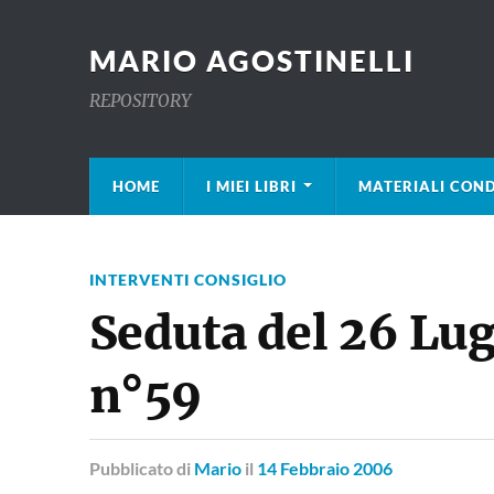
MARIO AGOSTINELLI
REPOSITORY
HOME
I MIEI LIBRI
MATERIALI COND
INTERVENTI CONSIGLIO
Seduta del 26 Lu
n°59
Pubblicato
di
Mario
il
14 Febbraio 2006