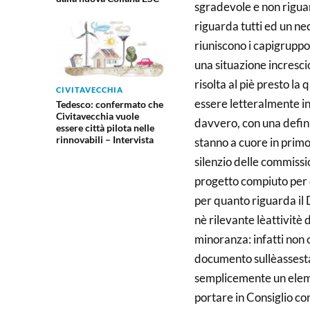
sgradevole e non rigua
riguarda tutti ed un nec
riuniscono i capigrupp
una situazione incresci
risolta al piè presto la
CIVITAVECCHIA
essere letteralmente in
Tedesco: confermato che
Civitavecchia vuole
davvero, con una definiz
essere città pilota nelle
rinnovabili – Intervista
stanno a cuore in primo
silenzio delle commiss
progetto compiuto per 
per quanto riguarda il
nè rilevante lèattivitè 
minoranza: infatti non 
documento sullèassesta
semplicemente un eleme
portare in Consiglio c