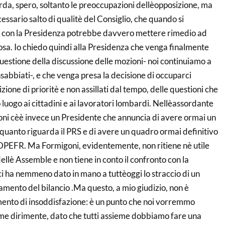
rda, spero, soltanto le preoccupazioni dellèopposizione, ma
essario salto di qualitè del Consiglio, che quando si
o con la Presidenza potrebbe davvero mettere rimedio ad
osa. Io chiedo quindi alla Presidenza che venga finalmente
 questione della discussione delle mozioni- noi continuiamo a
sabbiati-, e che venga presa la decisione di occuparci
ione di prioritè e non assillati dal tempo, delle questioni che
 luogo ai cittadini e ai lavoratori lombardi. Nellèassordante
ioni cèè invece un Presidente che annuncia di avere ormai un
quanto riguarda il PRS e di avere un quadro ormai definitivo
 DPEFR. Ma Formigoni, evidentemente, non ritiene nè utile
dellè Assemble e non tiene in conto il confronto con la
ci ha nemmeno dato in mano a tuttèoggi lo straccio di un
mento del bilancio .Ma questo, a mio giudizio, non è
nto di insoddisfazione: è un punto che noi vorremmo
ome dirimente, dato che tutti assieme dobbiamo fare una