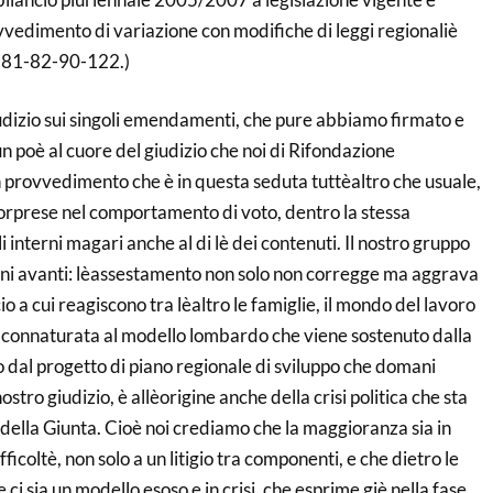
vedimento di variazione con modifiche di leggi regionaliè
 81-82-90-122.)
giudizio sui singoli emendamenti, che pure abbiamo firmato e
 poè al cuore del giudizio che noi di Rifondazione
provvedimento che è in questa seduta tuttèaltro che usuale,
orprese nel comportamento di voto, dentro la stessa
 interni magari anche al di lè dei contenuti. Il nostro gruppo
ni avanti: lèassestamento non solo non corregge ma aggrava
io a cui reagiscono tra lèaltro le famiglie, il mondo del lavoro
 connaturata al modello lombardo che viene sostenuto dalla
to dal progetto di piano regionale di sviluppo che domani
stro giudizio, è allèorigine anche della crisi politica che sta
della Giunta. Cioè noi crediamo che la maggioranza sia in
fficoltè, non solo a un litigio tra componenti, e che dietro le
e ci sia un modello esoso e in crisi ,che esprime giè nella fase