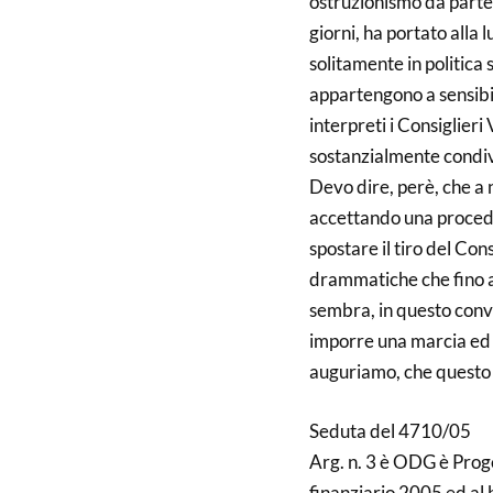
ostruzionismo da parte 
giorni, ha portato alla 
solitamente in politica 
appartengono a sensibili
interpreti i Consiglier
sostanzialmente condiv
Devo dire, perè, che a n
accettando una procedu
spostare il tiro del Con
drammatiche che fino a
sembra, in questo convu
imporre una marcia ed u
auguriamo, che questo
Seduta del 4710/05
Arg. n. 3 è ODG è Proge
finanziario 2005 ed al 