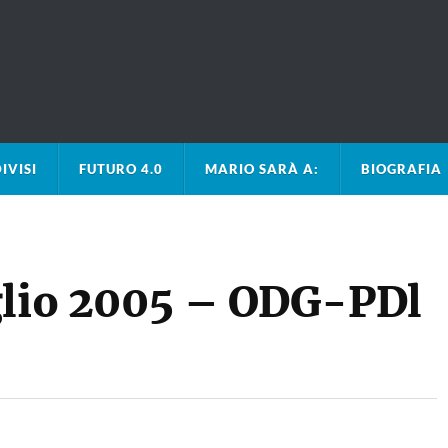
IVISI
FUTURO 4.0
MARIO SARÀ A:
BIOGRAFIA
glio 2005 – ODG-PDl