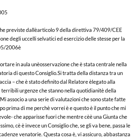
2005
he previste dallèarticolo 9 della direttiva 79/409/CEE
one degli uccelli selvatici ed esercizio delle stesse per la
005/2006è
rtare in aula unèosservazione che è stata centrale nella
toria di questo Consiglio.Si tratta della distanza tra un
accia – che è stato definito dal Relatore èlegato alla
 terribili urgenze che stanno nella quotidianitè della
 associo a una serie di valutazioni che sono state fatte
po prima di me perchè vorrei è e questo è il punto che mi
evole- che apparisse fuori che mentre cèè una Giunta che
simo, cè è invece un Consiglio che, se gli va bene, passa le
scadenze venatorie. Questa cosa è, vi assicuro, abbastanza