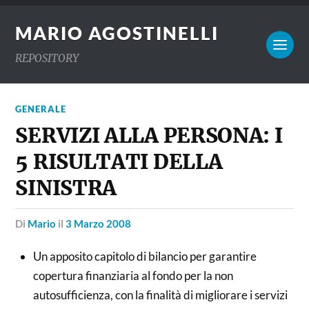
MARIO AGOSTINELLI
REPOSITORY
GENERALE
SERVIZI ALLA PERSONA: I
5 RISULTATI DELLA
SINISTRA
di
Mario
il
3 Marzo 2008
Un apposito capitolo di bilancio per garantire
copertura finanziaria al fondo per la non
autosufficienza, con la finalità di migliorare i servizi