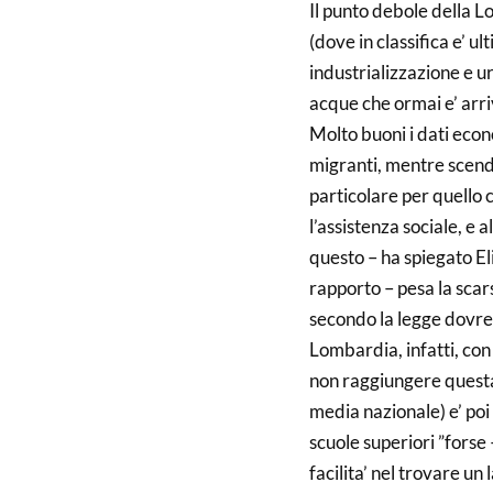
Il punto debole della L
(dove in classifica e’ ul
industrializzazione e 
acque che ormai e’ arriv
Molto buoni i dati econ
migranti, mentre scende 
particolare per quello c
l’assistenza sociale, e a
questo – ha spiegato Eli
rapporto – pesa la scars
secondo la legge dovre
Lombardia, infatti, con i
non raggiungere questa 
media nazionale) e’ poi 
scuole superiori ”forse 
facilita’ nel trovare un 