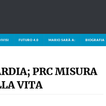
IVISI
FUTURO 4.0
MARIO SARÀ A:
BIOGRAFIA
RDIA; PRC MISURA
LLA VITA