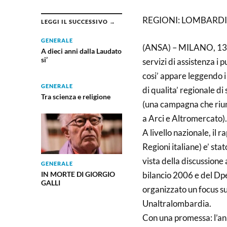
REGIONI: LOMBARDIA
LEGGI IL SUCCESSIVO →
GENERALE
(ANSA) – MILANO, 13 LU
A dieci anni dalla Laudato
si’
servizi di assistenza i
cosi’ appare leggendo i 
GENERALE
di qualita’ regionale di
Tra scienza e religione
(una campagna che riu
a Arci e Altromercato).
A livello nazionale, il 
Regioni italiane) e’ sta
vista della discussione 
GENERALE
bilancio 2006 e del Dpe
IN MORTE DI GIORGIO
GALLI
organizzato un focus su
Unaltralombardia.
Con una promessa: l’an