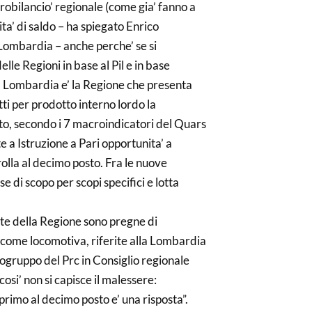
obilancio’ regionale (come gia’ fanno a
rita’ di saldo – ha spiegato Enrico
 Lombardia – anche perche’ se si
elle Regioni in base al Pil e in base
la Lombardia e’ la Regione che presenta
atti per prodotto interno lordo la
to, secondo i 7 macroindicatori del Quars
a Istruzione a Pari opportunita’ a
olla al decimo posto. Fra le nuove
e di scopo per scopi specifici e lotta
nte della Regione sono pregne di
 come locomotiva, riferite alla Lombardia
ogruppo del Prc in Consiglio regionale
cosi’ non si capisce il malessere:
primo al decimo posto e’ una risposta”.