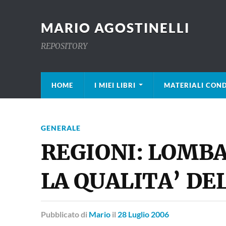
MARIO AGOSTINELLI
REPOSITORY
HOME
I MIEI LIBRI
MATERIALI COND
GENERALE
REGIONI: LOMBA
LA QUALITA’ DE
Pubblicato
di
Mario
il
28 Luglio 2006