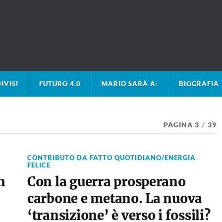
IVISI
FUTURO 4.0
MARIO SARÀ A:
BIOGRAFIA
PAGINA 3
/
39
CONTRIBUTO DA FATTO QUOTIDIANO/ENERGIA
FELICE
n
Con la guerra prosperano
carbone e metano. La nuova
‘transizione’ è verso i fossili?