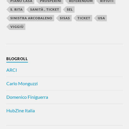
PIANO CASA
PROSPERINI
REFERENDUM
RIFIUTI
S. RITA
SANITÀ , TICKET
SEL
SINISTRA ARCOBALENO
SISAS
TICKET
USA
VIGGIÙ
BLOGROLL
ARCI
Carlo Monguzzi
Domenico Finiguerra
HubZine Italia