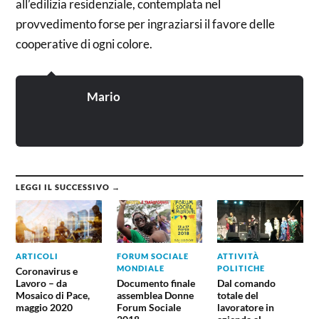
all’edilizia residenziale, contemplata nel
provvedimento forse per ingraziarsi il favore delle
cooperative di ogni colore.
Mario
LEGGI IL SUCCESSIVO →
ARTICOLI
FORUM SOCIALE
ATTIVITÀ
MONDIALE
POLITICHE
Coronavirus e
Lavoro – da
Documento finale
Dal comando
Mosaico di Pace,
assemblea Donne
totale del
maggio 2020
Forum Sociale
lavoratore in